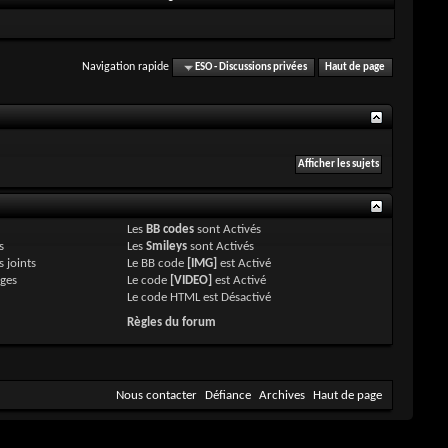
Navigation rapide
ESO - Discussions privées
Haut de page
Les
BB codes
sont
Activés
s
Les
Smileys
sont
Activés
 joints
Le BB code
[IMG]
est
Activé
ges
Le code
[VIDEO]
est
Activé
Le code HTML est
Désactivé
Règles du forum
Nous contacter
Défiance
Archives
Haut de page