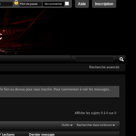
Aide
Inscription
Recherche avancée
le lien au dessus pour vous inscrire. Pour commencer à voir les messages,
Affiche les sujets 0 à 0 sur 0
Outils
Rechercher dans ce forum
/
Lectures
Dernier message