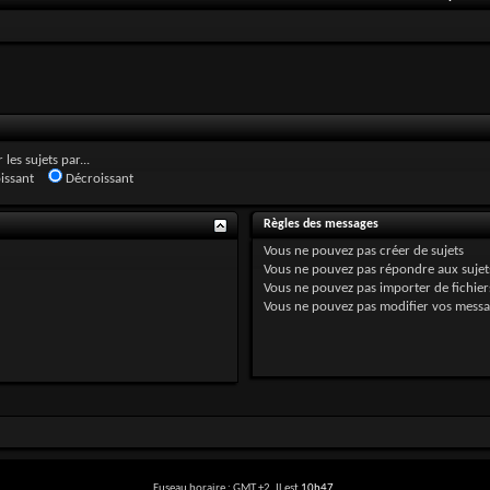
 les sujets par...
issant
Décroissant
Règles des messages
Vous
ne pouvez pas
créer de sujets
Vous
ne pouvez pas
répondre aux sujet
Vous
ne pouvez pas
importer de fichiers
Vous
ne pouvez pas
modifier vos messa
Fuseau horaire : GMT +2. Il est
10h47
.