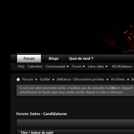
Forum
Blogs
Quoi de neuf ?
FAQ
Calendrier
Communauté
Forum
Liens utiles
IRC#Defiance
Forum
Guilde
Défiance - Discussions privées
Archives
S
Si ceci est votre première visite, n'oubliez pas de consulter la
FAQ
en cliquant 
sélectionnez le forum que vous voulez visiter depuis la liste ci-dessous.
Forum:
Swtor - Candidatures
Titre
/
Auteur du sujet