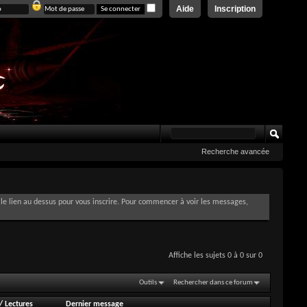
Aide
Inscription
Recherche avancée
le lien au dessus pour vous inscrire. Pour commencer à voir les messages,
Affiche les sujets 0 à 0 sur 0
Outils
Rechercher dans ce forum
/
Lectures
Dernier message