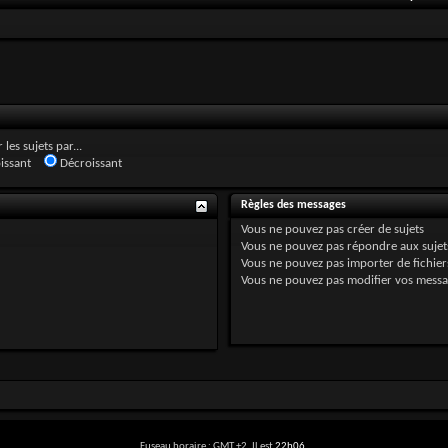
 les sujets par...
issant
Décroissant
Règles des messages
Vous
ne pouvez pas
créer de sujets
Vous
ne pouvez pas
répondre aux sujet
Vous
ne pouvez pas
importer de fichiers
Vous
ne pouvez pas
modifier vos messa
Fuseau horaire : GMT +2. Il est
22h06
.