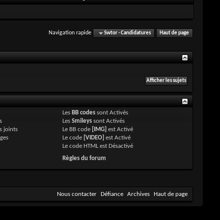
Navigation rapide
Swtor - Candidatures
Haut de page
Les
BB codes
sont
Activés
s
Les
Smileys
sont
Activés
 joints
Le BB code
[IMG]
est
Activé
ges
Le code
[VIDEO]
est
Activé
Le code HTML est
Désactivé
Règles du forum
Nous contacter
Défiance
Archives
Haut de page