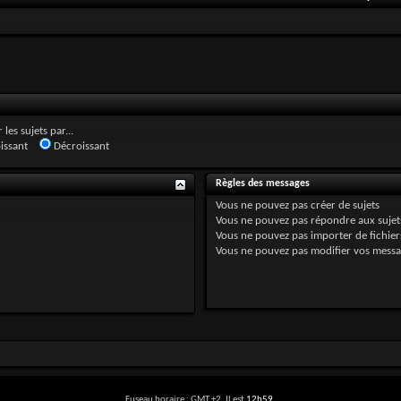
 les sujets par...
issant
Décroissant
Règles des messages
Vous
ne pouvez pas
créer de sujets
Vous
ne pouvez pas
répondre aux sujet
Vous
ne pouvez pas
importer de fichiers
Vous
ne pouvez pas
modifier vos messa
Fuseau horaire : GMT +2. Il est
12h59
.