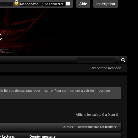
Aide
Inscription
Recherche avancée
le lien au dessus pour vous inscrire. Pour commencer à voir les messages,
Affiche les sujets 0 à 0 sur 0
Outils
Rechercher dans ce forum
/
Lectures
Dernier message