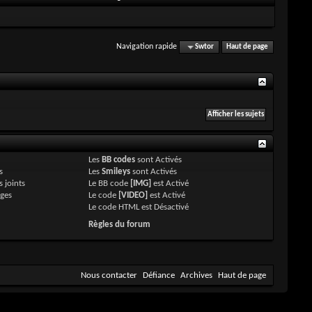
Navigation rapide
Swtor
Haut de page
Les
BB codes
sont
Activés
s
Les
Smileys
sont
Activés
 joints
Le BB code
[IMG]
est
Activé
ges
Le code
[VIDEO]
est
Activé
Le code HTML est
Désactivé
Règles du forum
Nous contacter
Défiance
Archives
Haut de page