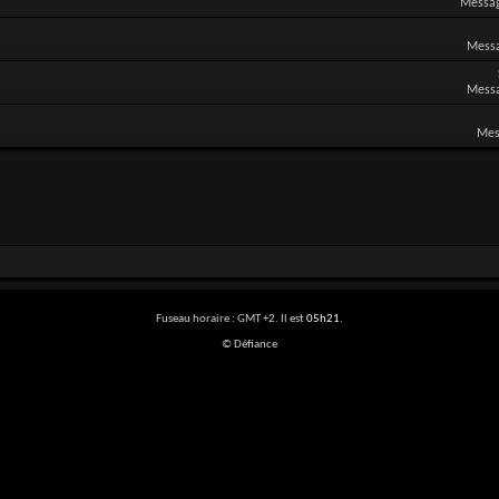
Messag
Messa
Messa
Mes
Fuseau horaire : GMT +2. Il est
05h21
.
© Défiance