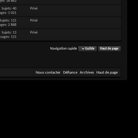
es: 16 663
Sujets: 40
Privé
ges: 1 021
Sujets: 115
Privé
ges: 2 868
Sujets: 13
Privé
sages: 115
Navigation rapide
Guilde
Haut de page
Nous contacter
Défiance
Archives
Haut de page