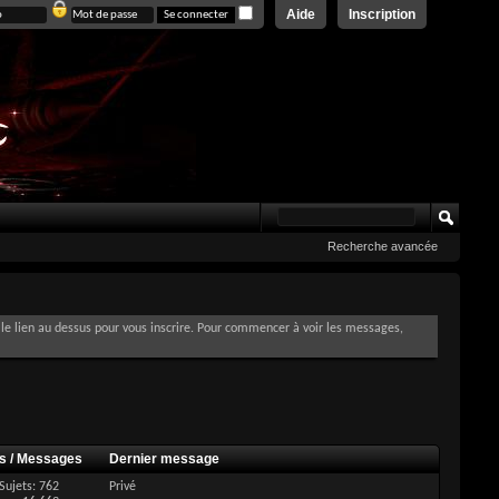
Aide
Inscription
Recherche avancée
le lien au dessus pour vous inscrire. Pour commencer à voir les messages,
ts / Messages
Dernier message
Sujets: 762
Privé