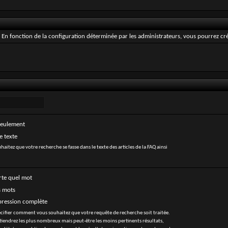
En fonction de la configuration déterminée par les administrateurs, vous pourrez créer
seulement
e texte
haitez que votre recherche se fasse dans le texte des articles de la FAQ ainsi
rte quel mot
s mots
pression complète
écifier comment vous souhaitez que votre requête de recherche soit traitée.
tiendrez les plus nombreux mais peut-être les moins pertinents résultats,